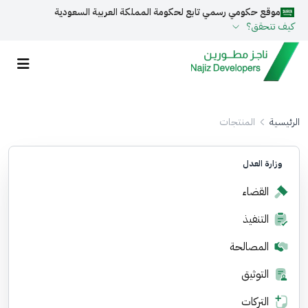
موقع حكومي رسمي تابع لحكومة المملكة العربية السعودية
كيف تتحقق؟
روابط المواقع الالكترونية الرسمية السعودية تنتهي بـ
gov.sa
جميع روابط المواقع الرسمية التابعة للجهات الحكومية في
المملكة العربية السعودية تنتهي بـ .gov.sa
الرئيسية
المنتجات
المواقع الالكترونية الحكومية تستخدم بروتوكول
HTTPS
وزارة العدل
تحقق من أن الموقع يستخدم بروتوكول HTTPS
القضاء
مسجل لدى هيئة الحكومة الرقمية
20241205393
برقم :
التنفيذ
المصالحة
التوثيق
التركات