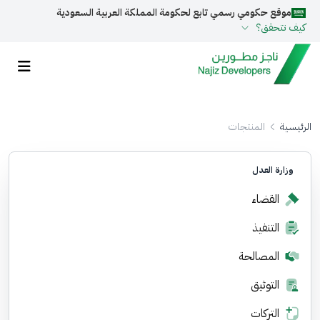
موقع حكومي رسمي تابع لحكومة المملكة العربية السعودية
كيف تتحقق؟
روابط المواقع الالكترونية الرسمية السعودية تنتهي بـ
gov.sa
جميع روابط المواقع الرسمية التابعة للجهات الحكومية في
المملكة العربية السعودية تنتهي بـ .gov.sa
الرئيسية
المنتجات
المواقع الالكترونية الحكومية تستخدم بروتوكول
HTTPS
وزارة العدل
تحقق من أن الموقع يستخدم بروتوكول HTTPS
القضاء
مسجل لدى هيئة الحكومة الرقمية
20241205393
برقم :
التنفيذ
المصالحة
التوثيق
التركات