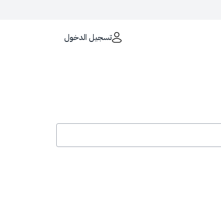
تسجيل الدخول
الكترونية الحكومية تستخدم بروتوكول
HTTPS
لموقع يستخدم بروتوكول HTTPS