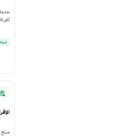
خدمة 
للورث
البيئة
الإقر
منتج 