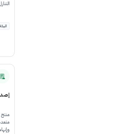
التناز
البيئة
إصدار
منتج ي
متعدد
وإنهاء