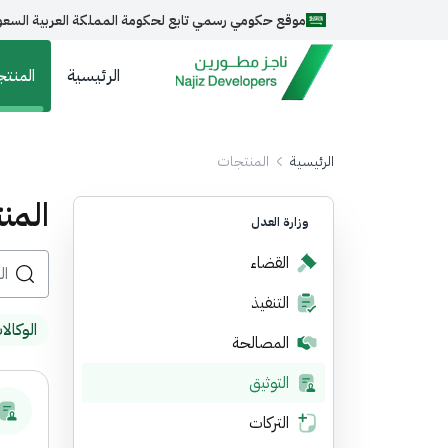
موقع حكومي رسمي تابع لحكومة المملكة العربية السعو
header menu
الرئيسية
المنت
روابط المواقع الالكترونية الرسمية السعودي
جميع روابط المواقع الرسمية التابعة للجهات الحكومية 
مسجل لدى هيئة الحكومة الرقمية برقم :
5393
الرئيسية
المنتجات
المن
وزارة العدل
القضاء
التنفيذ
الوكالا
المصالحة
التوثيق
التركات