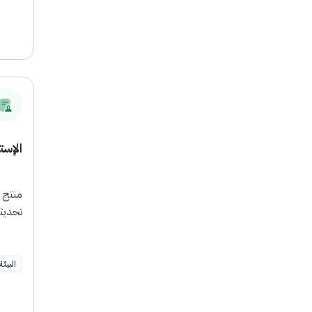
الإست
منتج 
تحديثه
البيئة